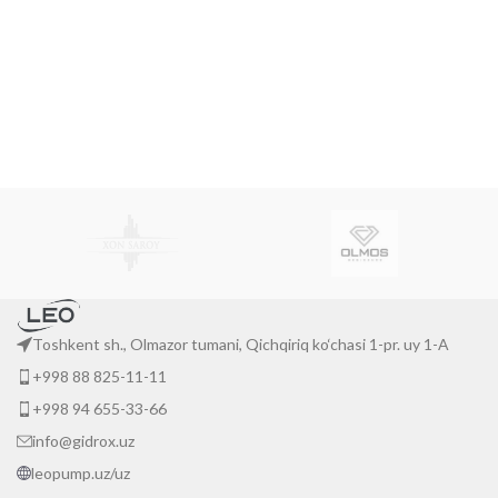
всему миру
проектов
Toshkent sh., Olmazor tumani, Qichqiriq ko‘chasi 1-pr. uy 1-A
+998 88 825-11-11
+998 94 655-33-66
info@gidrox.uz
leopump.uz/uz