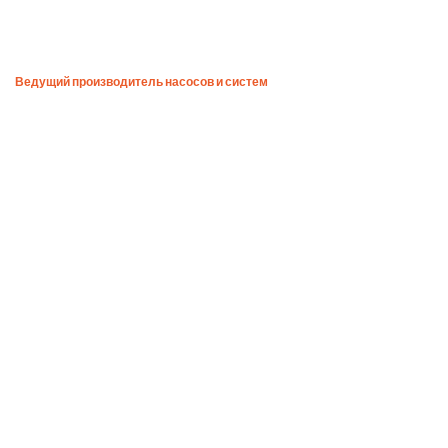
Ведущий производитель насосов и систем​
LEO PUMP — это больше,
чем просто
производитель насосов с
пятью
производственными
базами по всему миру.
LOVE EACH OTHER
1994
150