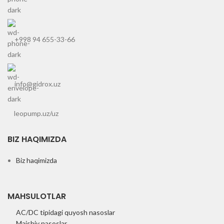
+998 94 655-33-66
info@gidrox.uz
leopump.uz/uz
BIZ HAQIMIZDA
Biz haqimizda
MAHSULOTLAR
AC/DC tipidagi quyosh nasoslar
Maishiy nasoslar