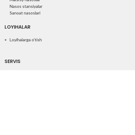
Nasos stansiyalar
Sanoat nasoslari
LOYIHALAR
Loyihalarga o’tish
SERVIS
Servisga o’tish
KONTAKTLAR
Biz bilan bog’lanish