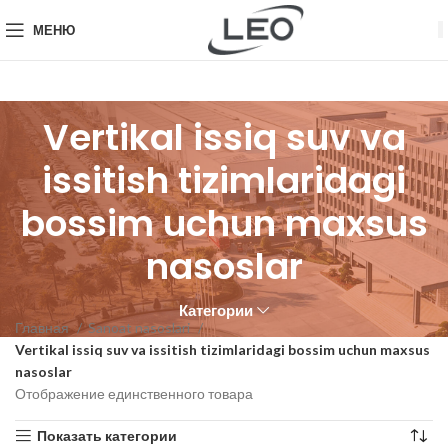
МЕНЮ
Vertikal issiq suv va
issitish tizimlaridagi
bossim uchun maxsus
nasoslar
Категории
Главная
Sanoat nasoslari
Vertikal issiq suv va issitish tizimlaridagi bossim uchun maxsus
nasoslar
Отображение единственного товара
Показать категории