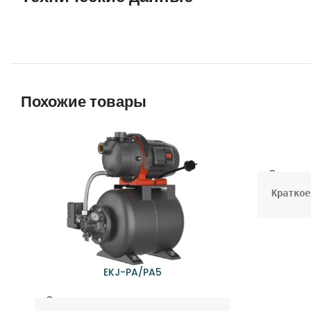
Похожие товары
Самовса
• Самов
подачи 
(садово
давлени
EKJ-PA/PA5
Самовсасывающая насосная станция
Функции