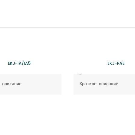
EKJ-IA/IA5
LKJ-PAE
сывающая насосная станция
Самовсасывающая насосная
сасывающий насос для 
• Самовсасывающий насос
воды в быту 
подачи воды в быту 
дство и нагнетание 
(садоводство и нагнетан
я) 

давления) 

Функции