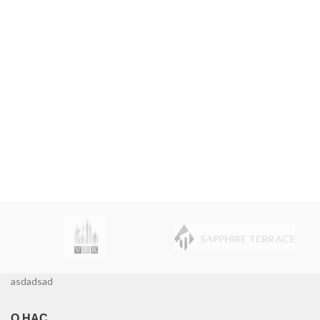
asdadsad
О НАС