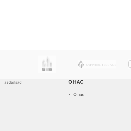
О НАС
asdadsad
О нас