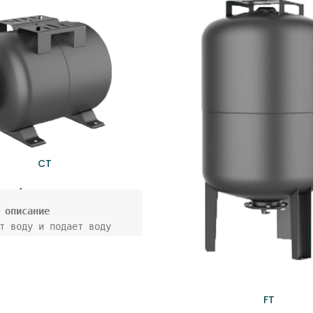
CT
Аксессуары
т воду и подает воду 
лением, когда насос не 
т.

ется резервный запас 
оэтому насос включается 
FT
авливается реже, 