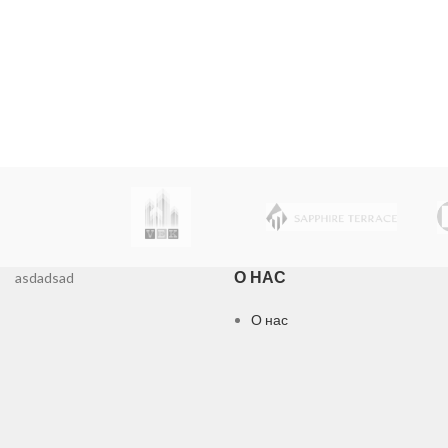
давления PS-04A для водяного 
продлев
насоса
О НАС
asdadsad
О нас