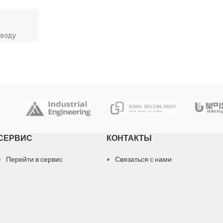
соединений. ...

Ревизия.
воду 
сос не 
апас 
ючается 
бы.
СЕРВИС
КОНТАКТЫ
Перейти в сервис
Связаться с нами