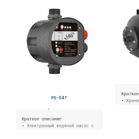
PS-04T
• Храни
под дав
Аксессуары
работае
• Созда
• Электронный водяной насос с 
воды, п
автоматическим контролем 
и остан