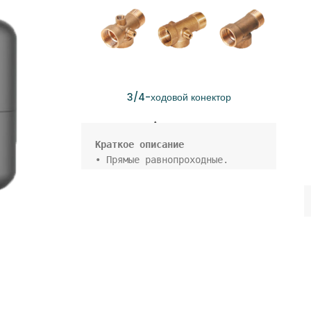
3/4-ходовой конектор
Аксессуары
• Прямые равнопроходные. 

• Типовые решения, 
обеспечивающие соединение труб 
под углом 90 градусов. ...

• Прямые разнопроходные. 

• Тройники, создающие 
ответвления под прямым углом. 
...

• С наклоном под 45 градусов. 

• Фитинги для горизонтальных 