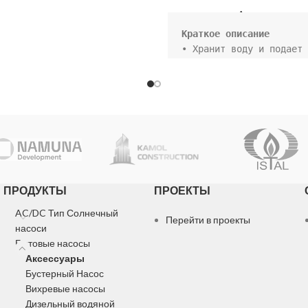
ая срок его службы.
Аксессуары
• Хранит воду и подает 
под давлением, когда на
работает.

• Создается резервный з
воды, поэтому насос вкл
и останавливается реже, 
продлевая срок его служ
ПРОДУКТЫ
ПРОЕКТЫ
AC/DC Тип Солнечный
Перейти в проекты
насоси
Бытовые насосы
Аксессуары
Бустерный Насос
Вихревые насосы
Дизельный водяной