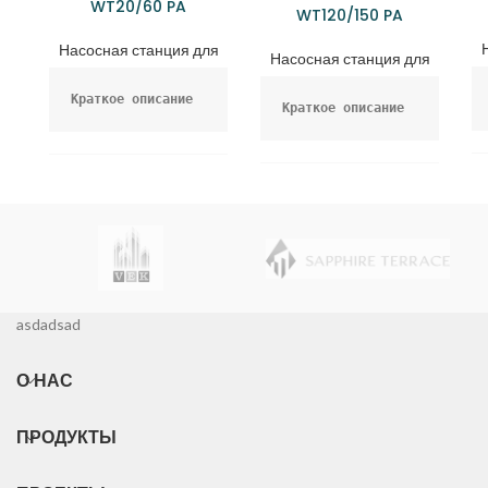
WT20/60 PA
WT120/150 PA
Насосная станция для
Насосная станция для
подъема сточных вод
подъема сточных вод
Kраткое описание
Kраткое описание
• Канализационное 
• Канализационное 
подъемное 
подъемное 
оборудование 
оборудование 
серии WT 180 
серии WT 180 
подходит для

подходит для

сбор сточных вод, 
сбор сточных вод, 
образующихся из 
образующихся из 
asdadsad
туалетов, 
туалетов, 
умывальников, 
умывальников, 
душевых кабин.

О НАС
душевых кабин.

канализационные 
канализационные 
бассейны, ванны, 
бассейны, ванны, 
ПРОДУКТЫ
стиральные машины 
стиральные машины 
и т.п.

и т.п.

дренажных случаях 
дренажных случаях 