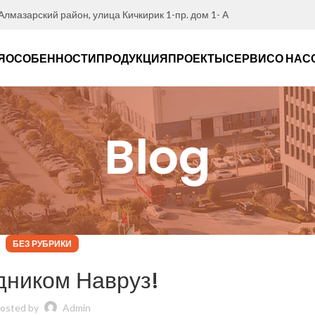
 Алмазарский район, улица Кичкирик 1-пр. дом 1- А
Я
ОСОБЕННОСТИ
ПРОДУКЦИЯ
ПРОЕКТЫ
СЕРВИС
О НАС
Blog
БЕЗ РУБРИКИ
дником Навруз!
osted by
Admin