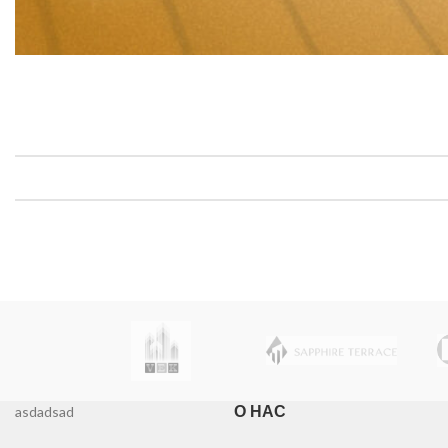
О НАС
asdadsad