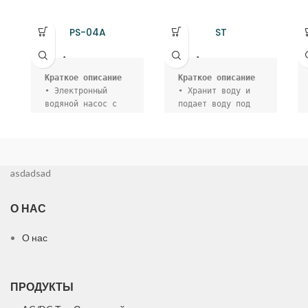
PS-04A
ST
Аксессуары
Аксессуары
• Электронный 
• Хранит воду и 
водяной насос с 
подает воду под 
автоматическим 
давлением, когда 
контролем 
насос не 
давления PS-04A 
работает.

для водяного 
• Создается 
насоса
резервный запас 
asdadsad
воды, поэтому 
насос включается 
О НАС
и останавливается 
реже, продлевая 
срок его службы.
О нас
ПРОДУКТЫ